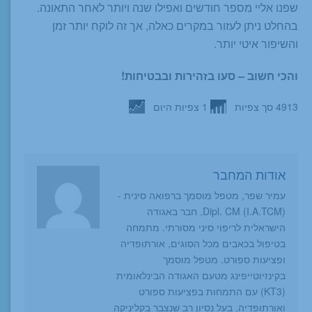
שפנו אליי מספר חודשים ואפילו שנה ויותר לאחר התאונה.
בהחלט ניתן לעזור במקרים כאלה, אך זה לוקח יותר זמן
והשיפור איטי יותר.
והכי חשוב – סעו בזהירות ובבטיחות!
4913 סך צפיות
1 צפיות היום
אודות המחבר
עמיר שפר, מטפל מוסמך ברפואה סינית -
Dipl. CM (I.A.TCM), חבר באגודה
הישראלית לריפוי סיני מסורתי. מתמחה
בטיפול בכאבים מכל הסוגים, אורתופדיה
ופציעות ספורט. מטפל מוסמך
בקינזיוטייפינג מטעם האגודה הבינלאומית
(KT3) עם התמחות בפציעות ספורט
ואורתופדיה. בעל נסיון רב שנצבר בקליניקה