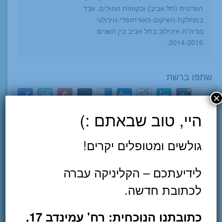
הפרטית (תל אביב) ובקופות החולים. עבד
במחלקת השיקום האורתופדי-נוירולגי
בביה"ח איכילוב בתל אביב בין השנים
2014-2016.
שתפו ברשת
×
היי, טוב שבאתם :)
גולשים ומטופלים יקרים!
כתיבת תגובה
לידיעתכם – הקליניקה עברה
לכתובת חדשה.
כתובתנו הנוכחית: רח' עמינדב 17,