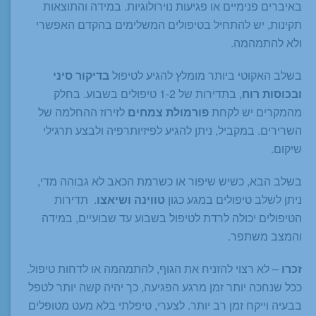
באיברים פנימיים או פגיעות נוירולוגיות. במידה והתוצאות
תקינות, יש להתחיל בטיפולים המשלימים בהקדם האפשרי
ולא להתמהמה.
בשלב האקוטי ביותר מומלץ להגיע לטיפול
בדיקור סיני
ובכוסות רוח
, בתדירות של 1-2 טיפולים בשבוע. בחלק
מהמקרים יש לקחת
פורמולת צמחים
לזירוז ההחלמה של
השרירים. במקביל, ניתן להגיע לפיזיותרפיה ולבצע תרגילי
שיקום.
בשלב הבא, כשיש שיפור או כשרמת הכאב לא גבוהה מדי,
ניתן לשלב טיפולים במגע כגון
טווינה ושיאצו
. תדירות
הטיפולים יכולה לרדת לטיפול בשבוע עד שבועיים, במידה
והמצב משתפר.
זכרו
– לא רצוי להזניח את הגוף, להתמהמה או לדחות טיפול.
ככל שנחכה יותר זמן מרגע הפגיעה, כך יהיה קשה יותר לטפל
בבעיה וייקח זמן רב יותר. לצערי, טיפלתי בלא מעט מטופלים