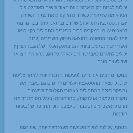
יכולות לגרום נזקים ארוכי טווח מאוד וקשים מאוד לטיפול.
הטראומה שנגרמת לשרירים הזוקפים את עמוד השדרה
יוצרת סטגנציה (תקיעות) של דם וצ'י (אנרגיה) ובכך גורמת
לכאבים עזים. במקרים רבים הכאבים מתחילים רק יום או
יותר לאחר התאונה. כתוצאה מכיווץ השרירים (לרוב
השרירים הנפגעים ביותר הם בחלק העליון של הגב והעורף),
יכולים להיגרם כאבי שרירים לאורך כל הגו, מהעורף והצוואר
ועד לעצם הזנב.
במקרים רבים אנו עדים לפגיעות נרחבות יותר לאחר צליפת
שוט. כתוצאה מהסטגנציה עלולים להיגרם גם כאבי ראש
(בעיקר כאלה המתחילים באחורי הגולגולת ולפעמים
מקרינים למצח או לרקות), סחרחורות (בגלל חסימת זרימת
הדם לראש), עייפות, כבדות, עצבנות וכן החרפה של בעיות
קודמות.
בנוסף, עלולות להיות השפעות מערכתיות יותר, שחורגות