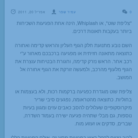
0
עמיר שפר
אפריל 20, 2011
"צליפת שוט", או Whiplash, הינה אחת הפגיעות השכיחות
ביותר בעקבות תאונות דרכים.
השם נובע מתנועת חלק הגוף העליון והראש קדימה ואחורה
כתוצאה מתאונה חזיתית או מפגיעה ברכבכם מאחור ע"י
רכב אחר. הראש נזרק קדימה, וחגורת הבטיחות עוצרת את
הגוף מלעוף מהרכב, ולמעשה זורקת את הגוף אחורה אל
המושב.
צליפת שוט מוגדרת כפגיעה ברקמות רכות, ולא בעצמות או
בחוליות. כתוצאה מהטראומה, נפגעים סיבי שריר
מיקרוסקופיים שעלולים להסב כאבים עזים ומגוון בעיות
נוספות, גם מבלי שתהיה פגיעה ישירה בעמוד השדרה,
שברים, סדקים או זעזוע מוח.
לרוב נוטים להקל ראש בפגיעות מסוג זה, אולם הפגיעות הללו