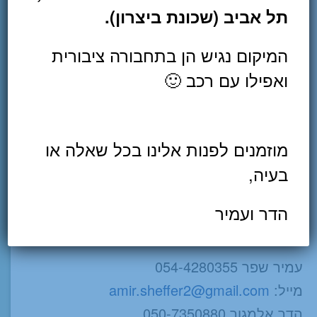
תל אביב (שכונת ביצרון).
*
המיקום נגיש הן בתחבורה ציבורית
Name
*
ואפילו עם רכב 🙂
Email
Website
מוזמנים לפנות אלינו בכל שאלה או
שמור בדפדפן זה את השם, האימייל והאתר שלי לפעם הבאה
בעיה,
שאגיב.
הדר ועמיר
לזימון תורים וייעוץ
עמיר שפר 054-4280355
מייל:
amir.sheffer2@gmail.com
הדר אלמגור 050-7350880