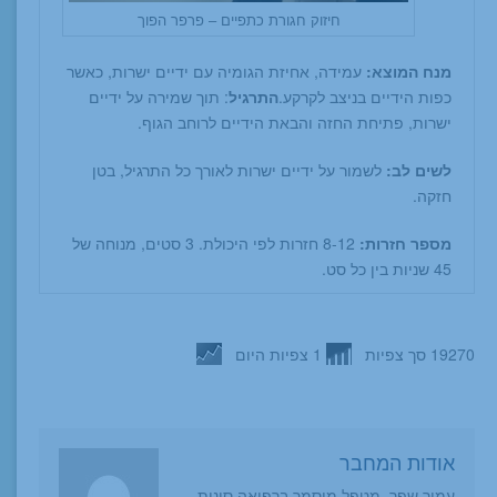
חיזוק חגורת כתפיים – פרפר הפוך
מנח המוצא:
עמידה, אחיזת הגומיה עם ידיים ישרות, כאשר
כפות הידיים בניצב לקרקע.
התרגיל
: תוך שמירה על ידיים
ישרות, פתיחת החזה והבאת הידיים לרוחב הגוף.
לשים לב:
לשמור על ידיים ישרות לאורך כל התרגיל, בטן
חזקה.
מספר חזרות:
8-12 חזרות לפי היכולת. 3 סטים, מנוחה של
45 שניות בין כל סט.
19270 סך צפיות
1 צפיות היום
אודות המחבר
עמיר שפר, מטפל מוסמך ברפואה סינית -