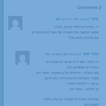
2 Comments
מיכל
הגב
1 בנובמבר 2015
at 17:12
הי, התרגילים מאד טובים, תודה.
אפשר בבקשה את השמות של השרירים הפועלים
וגם מתיחה מתאימה?
עמיר שפר
הגב
19 בנובמבר 2015
at 18:02
היי מיכל. השרירים העיקריים שעובדים
בתרגילים שבסרטון הם:
בגב העליון – טרפזיוס עליון ואמצעי, זוקפי הגו,
מקרבי השכמות (רומבואידס / מעויינים).
בכתף – דלתואיד אחורי
גב תחתון – זוקפי הגו
מתיחות ותרגילים לשחרור גב עליון תוכלי
למצוא כאן: