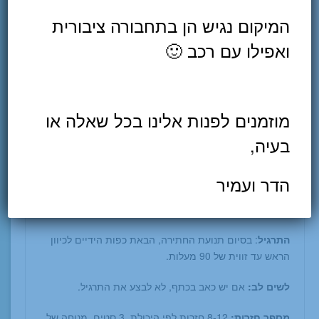
וריאציה לתרגיל מס' 5 –
למתקדמים בלבד
המיקום נגיש הן בתחבורה ציבורית
ואפילו עם רכב 🙂
מוזמנים לפנות אלינו בכל שאלה או
בעיה,
הדר ועמיר
חיזוק חגורת כתפיים – חתירה עם הבאת ידיים לגובה
פנים
התרגיל
: בסיום תנועת החתירה, הבאת כפות הידיים לכיוון
הראש עד זווית של 90 מעלות.
לשים לב:
אם יש כאב בכתף, לא לבצע את התרגיל.
מספר חזרות:
8-12 חזרות לפי היכולת. 3 סטים, מנוחה של