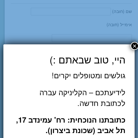
שם (חובה)
אימייל (חובה)
×
טלפון (חובה)
היי, טוב שבאתם :)
גולשים ומטופלים יקרים!
הודעה
לידיעתכם – הקליניקה עברה
לכתובת חדשה.
כדי להשתמש ב-CAPTCHA את/ה צריך שהתוסף
Really Simple
CAPTCHA
יותקן
כתובתנו הנוכחית: רח' עמינדב 17,
קוד (מניעת ספאם)
תל אביב (שכונת ביצרון).