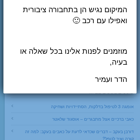
המיקום נגיש הן בתחבורה ציבורית
מפת הגעה (הצנחנים 14, גבעתיים)
ואפילו עם רכב 🙂
מוזמנים לפנות אלינו בכל שאלה או
בעיה,
הדר ועמיר
פוסטים נוספים בבלוג
אומגה 3 לטיפול בדלקות, הסתיידויות ושחיקה
כאבי ברכיים אצל מתבגרים – אוסגוד שלאטר
דורבן בעקב – דברים שכדאי לדעת על כאבים בעקב: למה זה
קורה ואיך לטפל?