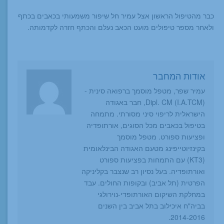
כבר מהטיפול הראשון אצל עמיר חל שיפור משמעותי בכאבים בכתף
ולאחר מספר טיפולים מועט הכאב נעלם והכתף חזרה לקדמותה.
אודות המחבר
עמיר שפר, מטפל מוסמך ברפואה סינית -
Dipl. CM (I.A.TCM), חבר באגודה
הישראלית לריפוי סיני מסורתי. מתמחה
בטיפול בכאבים מכל הסוגים, אורתופדיה
ופציעות ספורט. מטפל מוסמך
בקינזיוטייפינג מטעם האגודה הבינלאומית
(KT3) עם התמחות בפציעות ספורט
ואורתופדיה. בעל נסיון רב שנצבר בקליניקה
הפרטית (תל אביב) ובקופות החולים. עבד
במחלקת השיקום האורתופדי-נוירולגי
בביה"ח איכילוב בתל אביב בין השנים
2014-2016.