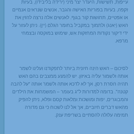
עייפות, תשישות, היעדר יצר מיני (ירידה בליבידו), בעיות
זקפה, בעיות בפוריות האישה והגבר, אנשים שנראים אנמיים
או אפטיים, תחושות קור בגוף. לאנשים אלה נרצה להזין את
האש (יאנג) ולתמוך במקביל בחומר הגלם (יין). ניתן לעזור על
ידי דיקור נקודות המחזקות אש, שימוש במוקסה ובצמחי
מרפא.
לסיכום – האש הינה חיונית ביותר לתפקודנו ועלינו לשמר
אותה ולשמור עליה באיזון. יש להמנע ממצבים בהם האש
תהיה חסרת רסן, אך לא לדכא אותה ולשמר אותה "על להבה
קטנה". בדומה למדורות ל"ג בעומר – המשמחות את הילדים
והמבוגרים, יפות ומושכות ומלאות קסם ופלא, ניתן להפיק
מהאש דברים חיוביים, אך אל לנו לשכוח כי גם מדורה
תמימה עלולה להסתיים בשריפת ענק.