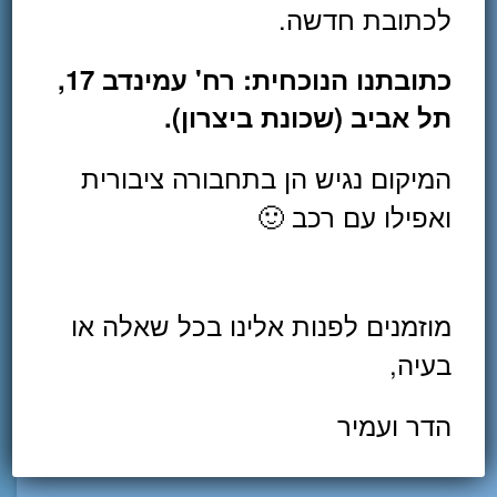
לכתובת חדשה.
Dipl. CM (I.A.TCM), חבר באגודה
הישראלית לריפוי סיני מסורתי. מתמחה
בטיפול בכאבים מכל הסוגים, אורתופדיה
כתובתנו הנוכחית: רח' עמינדב 17,
ופציעות ספורט. מטפל מוסמך
תל אביב (שכונת ביצרון).
בקינזיוטייפינג מטעם האגודה הבינלאומית
(KT3) עם התמחות בפציעות ספורט
המיקום נגיש הן בתחבורה ציבורית
ואורתופדיה. בעל נסיון רב שנצבר בקליניקה
הפרטית (תל אביב) ובקופות החולים. עבד
ואפילו עם רכב 🙂
במחלקת השיקום האורתופדי-נוירולגי
בביה"ח איכילוב בתל אביב בין השנים
2014-2016.
מוזמנים לפנות אלינו בכל שאלה או
שתפו ברשת
בעיה,
הדר ועמיר