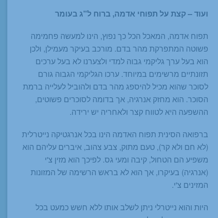
ועוד – קצת על תפוחי אדמה, ברוח ל"ג בעומר
תפוח אדמה, המאכל הכל כך נפוץ, הינו למעשה פחמימה
פשוטה המתפרקת מהר בדם. מורכב בעיקר מעמילן, ולכן
הוא בעל ערך גליקמי גבוה למדי ולצערנו לא בעל ערכים
תזונתיים מרשימים במיוחד. ערכו הגליקמי הגבוה גורם
לסוכר שהוא מכיל להיספג מהר בדם ולהוביל לעלייה ברמת
הסוכר. הוא מחזק אנרגיה, אך בדומה לסוכרים פשוטים,
ההשפעה היא לטווח קצר ולאחריה יש ירידה.
ברפואה הסינית תפוח האדמה הינו בכל אנרגטיקה נייטרלית
(לא חם ולא קר), טעם מתוק, צבע צהוב, איברים עליהם הוא
משפיע הם הטחול, קיבה ומעי גס. לפיכך הוא מזין צ'י
(אנרגיה) בעיקרו, אך הוא לא בראש הרשימה של המזונות
המזינים צ'י.
היות והוא נייטרלי ניתן לשלב אותו ללא חשש כמעט בכל