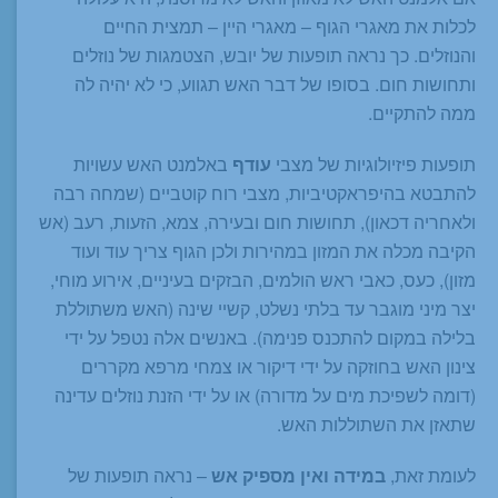
לכלות את מאגרי הגוף – מאגרי היין – תמצית החיים
והנוזלים. כך נראה תופעות של יובש, הצטמגות של נוזלים
ותחושות חום. בסופו של דבר האש תגווע, כי לא יהיה לה
ממה להתקיים.
תופעות פיזיולוגיות של מצבי
עודף
באלמנט האש עשויות
להתבטא בהיפראקטיביות, מצבי רוח קוטביים (שמחה רבה
ולאחריה דכאון), תחושות חום ובעירה, צמא, הזעות, רעב (אש
הקיבה מכלה את המזון במהירות ולכן הגוף צריך עוד ועוד
מזון), כעס, כאבי ראש הולמים, הבזקים בעיניים, אירוע מוחי,
יצר מיני מוגבר עד בלתי נשלט, קשיי שינה (האש משתוללת
בלילה במקום להתכנס פנימה). באנשים אלה נטפל על ידי
צינון האש בחוזקה על ידי דיקור או צמחי מרפא מקררים
(דומה לשפיכת מים על מדורה) או על ידי הזנת נוזלים עדינה
שתאזן את השתוללות האש.
לעומת זאת,
במידה ואין מספיק אש
– נראה תופעות של