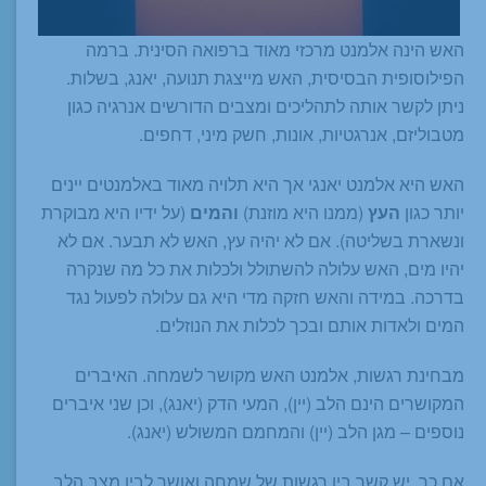
האש הינה אלמנט מרכזי מאוד ברפואה הסינית. ברמה
הפילוסופית הבסיסית, האש מייצגת תנועה, יאנג, בשלות.
ניתן לקשר אותה לתהליכים ומצבים הדורשים אנרגיה כגון
מטבוליזם, אנרגטיות, אונות, חשק מיני, דחפים.
האש היא אלמנט יאנגי אך היא תלויה מאוד באלמנטים יינים
יותר כגון
העץ
(ממנו היא מוזנת)
והמים
(על ידיו היא מבוקרת
ונשארת בשליטה). אם לא יהיה עץ, האש לא תבער. אם לא
יהיו מים, האש עלולה להשתולל ולכלות את כל מה שנקרה
בדרכה. במידה והאש חזקה מדי היא גם עלולה לפעול נגד
המים ולאדות אותם ובכך לכלות את הנוזלים.
מבחינת רגשות, אלמנט האש מקושר לשמחה. האיברים
המקושרים הינם הלב (יין), המעי הדק (יאנג), וכן שני איברים
נוספים – מגן הלב (יין) והמחמם המשולש (יאנג).
אם כך, יש קשר בין רגשות של שמחה ואושר לבין מצב הלב.