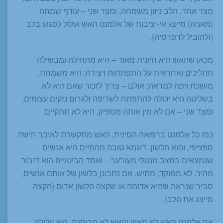
מצד אחד, הלב ניזון משמחה, ומצד שני – עודף שמחה
(מאניה) מייצג אי-יציבות של אלמנט האש ועלול לפגוע בלב
(ולהוביל לדפרסיה).
מכאן שהאש היא חיונית מאוד – היא מתחילה ומבשילה
תהליכים ואחראית על התפתחות ויצירה; היא משמחת,
מושכת ויפה למראה; אולם – צריך לזכור שאם היא לא
בשליטה היא יכולה להתפתח לשריפה ולגרום נזקים עצומים,
ומצד שני – אם לא נזין אותה מספיק, היא לא תתקיים.
כמו כל אלמנט ברפואה הסינית, האש מתקשרת לאיבר חישה
ספציפי, והוא הלשון. דוגמא טובה מהחיים היא אנשים
שנמצאים במצב מנטלי מעורער – ואחד הביטויים הוא דיבור
מהיר, לא ממוקד, מתיש. אם נתבונן בלשון של אותם אנשים,
סביר שנראה שהיא אדומה או שקצה הלשון אדום (הקצה
מייצג את הלב).
אם אלמנט האש לא מאוזן והאש לא מרוסנת, היא עלולה