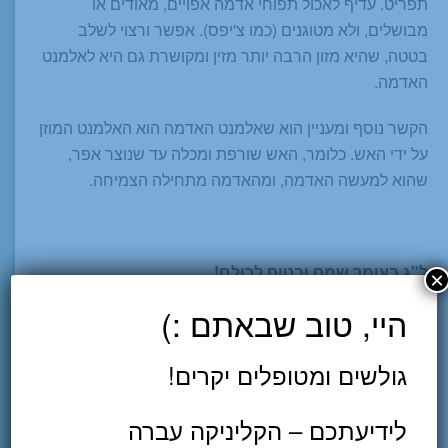
תפריט. עדיף לאכול תפוחי אדמה אפויים, מאודים או
מבושלים, ולא מטוגנים (כמו צ'יפס). אפשר ורצוי לשלב
בטטה, שהיא מזון הרבה יותר מזין ומקושרת גם היא לאלמנט
האדמה.
הקשר נוסף ומעניין הוא שאלמנט האדמה הוא האלמנט המוזן
על ידי האש. כלומר, האש שורפת ומכלה עד שנוצר אפר,
שהוא למעשה האדמה, ומהאדמה מתחילה הצמיחה.
ל"ג בעומר שמח ובטוח לכולם!
×
היי, טוב שבאתם :)
7017 סך צפיות
3 צפיות היום
גולשים ומטופלים יקרים!
אודות המחבר
לידיעתכם – הקליניקה עברה
עמיר שפר, מטפל מוסמך ברפואה סינית -