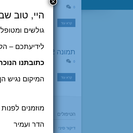
×
0
היי, טוב שב
קרא עוד
גולשים ומטופלי
לידיעתכם – הק
תמונה 2
כתובתנו הנוכחית: רח' עמינד
0
המיקום נגיש הן
קרא עוד
מוזמנים לפנות 
הטיפולים
הת
הדר ועמיר
דיקור סיני
טיפ