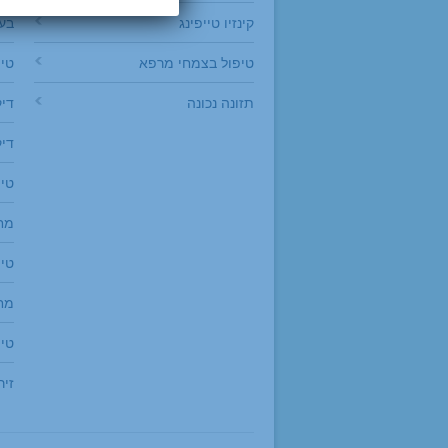
קינזיו טייפינג
בעי
טיפול בצמחי מרפא
טי
תזונה נכונה
דיק
דיק
טיפ
מח
טיפ
מחל
טיפ
זיר