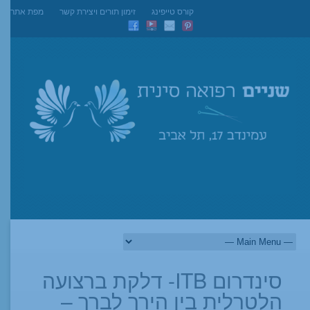
קורס טייפינג
זימון תורים ויצירת קשר
מפת אתר
סינדרום ITB- דלקת ברצועה
הלטרלית בין הירך לברך –