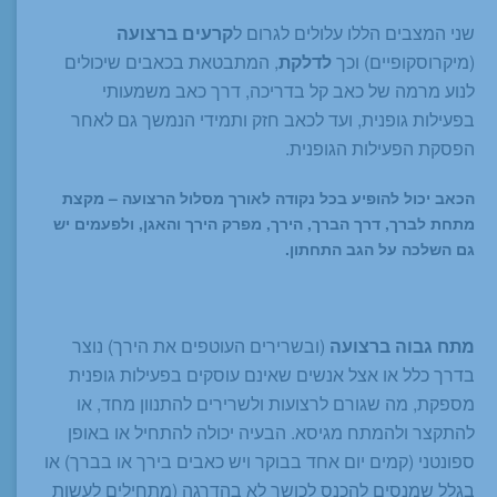
שני המצבים הללו עלולים לגרום ל
קרעים ברצועה
(מיקרוסקופיים) וכך
לדלקת
, המתבטאת בכאבים שיכולים
לנוע מרמה של כאב קל בדריכה, דרך כאב משמעותי
בפעילות גופנית, ועד לכאב חזק ותמידי הנמשך גם לאחר
הפסקת הפעילות הגופנית.
הכאב יכול להופיע בכל נקודה לאורך מסלול הרצועה – מקצת
מתחת לברך, דרך הברך, הירך, מפרק הירך והאגן, ולפעמים יש
גם השלכה על הגב התחתון.
מתח גבוה ברצועה
(ובשרירים העוטפים את הירך) נוצר
בדרך כלל או אצל אנשים שאינם עוסקים בפעילות גופנית
מספקת, מה שגורם לרצועות ולשרירים להתנוון מחד, או
להתקצר ולהמתח מגיסא. הבעיה יכולה להתחיל או באופן
ספונטני (קמים יום אחד בבוקר ויש כאבים בירך או בברך) או
בגלל שמנסים להכנס לכושר לא בהדרגה (מתחילים לעשות