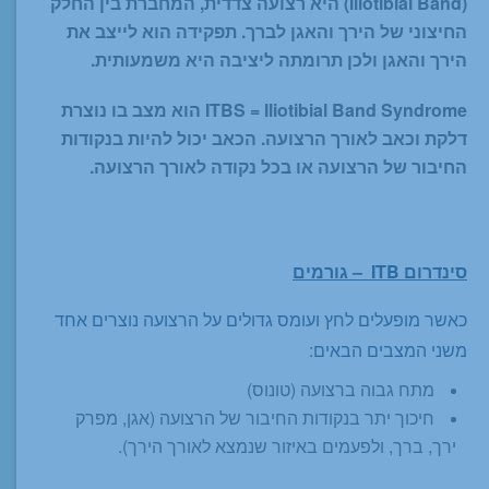
(Iliotibial Band) היא רצועה צדדית, המחברת בין החלק
החיצוני של הירך והאגן לברך. תפקידה הוא לייצב את
הירך והאגן ולכן תרומתה ליציבה היא משמעותית.
ITBS = Iliotibial Band Syndrome הוא מצב בו נוצרת
דלקת וכאב לאורך הרצועה. הכאב יכול להיות בנקודות
החיבור של הרצועה או בכל נקודה לאורך הרצועה.
סינדרום ITB – גורמים
כאשר מופעלים לחץ ועומס גדולים על הרצועה נוצרים אחד
משני המצבים הבאים:
מתח גבוה ברצועה (טונוס)
חיכוך יתר בנקודות החיבור של הרצועה (אגן, מפרק
ירך, ברך, ולפעמים באיזור שנמצא לאורך הירך).