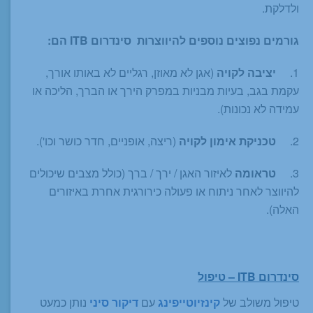
ולדלקת.
גורמים נפוצים נוספים להיווצרות סינדרום ITB הם:
1.
יציבה לקויה
(אגן לא מאוזן, רגליים לא באותו אורך,
עקמת בגב, בעיות מבניות במפרק הירך או הברך, הליכה או
עמידה לא נכונות).
2.
טכניקת אימון לקויה
(ריצה, אופניים, חדר כושר וכו').
3.
טראומה
לאיזור האגן / ירך / ברך (כולל מצבים שיכולים
להיווצר לאחר ניתוח או פעולה כירורגית אחרת באיזורים
האלה).
סינדרום ITB – טיפול
טיפול משולב של
קינזיוטייפינג
עם
דיקור סיני
נותן כמעט