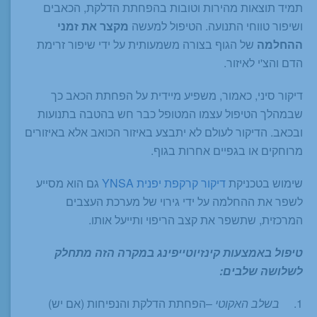
תמיד תוצאות מהירות וטובות בהפחתת הדלקת, הכאבים
ושיפור טווחי התנועה. הטיפול למעשה
מקצר את זמני
ההחלמה
של הגוף בצורה משמעותית על ידי שיפור זרימת
הדם והצ'י לאיזור.
דיקור סיני, כאמור, משפיע מיידית על הפחתת הכאב כך
שבמהלך הטיפול עצמו המטופל כבר חש בהטבה בתנועות
ובכאב. הדיקור לעולם לא יתבצע באיזור הכואב אלא באיזורים
מרוחקים או בגפיים אחרות בגוף.
שימוש בטכניקת
דיקור קרקפת יפנית YNSA
גם הוא מסייע
לשפר את ההחלמה על ידי גירוי של מערכת העצבים
המרכזית, שתשפר את קצב הריפוי ותייעל אותו.
טיפול באמצעות קינזיוטייפינג במקרה הזה מתחלק
לשלושה שלבים:
1.
בשלב האקוטי
–הפחתת הדלקת והנפיחות (אם יש)