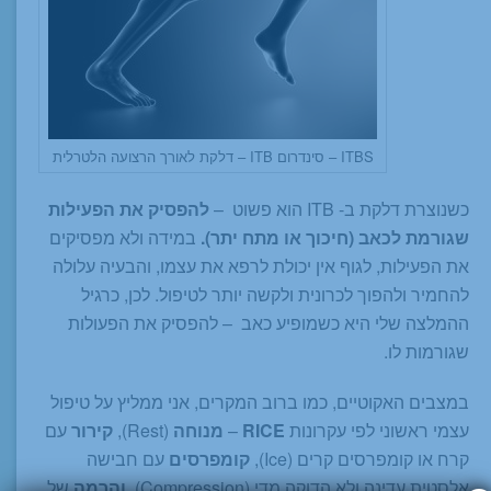
ITBS – סינדרום ITB – דלקת לאורך הרצועה הלטרלית
כשנוצרת דלקת ב- ITB הוא פשוט –
להפסיק את הפעילות
שגורמת לכאב (חיכוך או מתח יתר).
במידה ולא מפסיקים
את הפעילות, לגוף אין יכולת לרפא את עצמו, והבעיה עלולה
להחמיר ולהפוך לכרונית ולקשה יותר לטיפול. לכן, כרגיל
ההמלצה שלי היא כשמופיע כאב – להפסיק את הפעולות
שגורמות לו.
במצבים האקוטיים, כמו ברוב המקרים, אני ממליץ על טיפול
עצמי ראשוני לפי עקרונות
RICE
–
מנוחה
(Rest),
קירור
עם
קרח או קומפרסים קרים (Ice),
קומפרסים
עם חבישה
אלסטית עדינה ולא הדוקה מדי (Compression),
והרמה
של