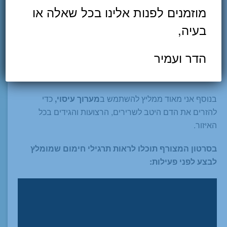
מוזמנים לפנות אלינו בכל שאלה או
סינדרום ITB – תרגילים ומתיחות
בעיה,
לפני פעילות גופנית יש לבצע
חימום
יסודי, עם התייחסות
ספציפית לירך ולרצועה. אחד התרגילים הקלים הוא סיבובי
הדר ועמיר
אגן (האגן מסתובב בלבד, ולא כל הגוף) והטיית האגן לצדדים
עם מתיחה דינמית קלה.
בנוסף אני מאוד ממליץ להשתמש ב
מערוך עיסוי,
כדי
להזרים את הדם היטב לשרירים, הרצועות והגידים בכל
האיזור.
בסרטון המצורף תוכלו לראות תרגילי חימום שמומלץ
לבצע לפני פעילות: