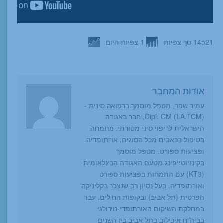
14521 סך צפיות
1 צפיות היום
אודות המחבר
עמיר שפר, מטפל מוסמך ברפואה סינית -
Dipl. CM (I.A.TCM), חבר באגודה
הישראלית לריפוי סיני מסורתי. מתמחה
בטיפול בכאבים מכל הסוגים, אורתופדיה
ופציעות ספורט. מטפל מוסמך
בקינזיוטייפינג מטעם האגודה הבינלאומית
(KT3) עם התמחות בפציעות ספורט
ואורתופדיה. בעל נסיון רב שנצבר בקליניקה
הפרטית (תל אביב) ובקופות החולים. עבד
במחלקת השיקום האורתופדי-נוירולגי
בביה"ח איכילוב בתל אביב בין השנים