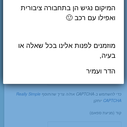
המיקום נגיש הן בתחבורה ציבורית
שם (חובה)
ואפילו עם רכב 🙂
אימייל (חובה)
מוזמנים לפנות אלינו בכל שאלה או
טלפון (חובה)
בעיה,
הדר ועמיר
הודעה
כדי להשתמש ב-CAPTCHA את/ה צריך שהתוסף
Really Simple
CAPTCHA
יותקן
קוד (מניעת ספאם)