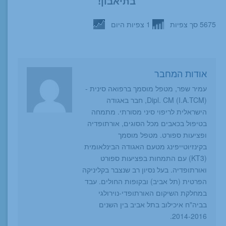
בתיאבון!
5675 סך צפיות
1 צפיות היום
אודות המחבר
עמיר שפר, מטפל מוסמך ברפואה סינית -
Dipl. CM (I.A.TCM), חבר באגודה
הישראלית לריפוי סיני מסורתי. מתמחה
בטיפול בכאבים מכל הסוגים, אורתופדיה
ופציעות ספורט. מטפל מוסמך
בקינזיוטייפינג מטעם האגודה הבינלאומית
(KT3) עם התמחות בפציעות ספורט
ואורתופדיה. בעל נסיון רב שנצבר בקליניקה
הפרטית (תל אביב) ובקופות החולים. עבד
במחלקת השיקום האורתופדי-נוירולגי
בביה"ח איכילוב בתל אביב בין השנים
2014-2016.