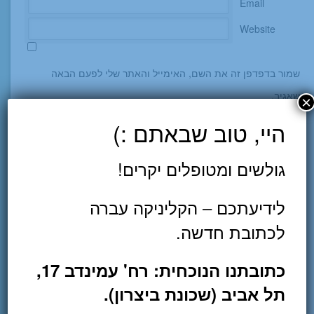
Email
Website
שמור בדפדפן זה את השם, האימייל והאתר שלי לפעם הבאה
שאגיב.
×
היי, טוב שבאתם :)
לזימון תורים וייעוץ
גולשים ומטופלים יקרים!
עמיר שפר 054-4280355
לידיעתכם – הקליניקה עברה
מייל:
amir.sheffer2@gmail.com
לכתובת חדשה.
הדר אלמגור 050-7350880
מייל:
hadaralmagor@gmail.com
כתובתנו הנוכחית: רח' עמינדב 17,
תל אביב (שכונת ביצרון).
מלאו את הטופס ונחזור אליכם