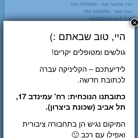
הדר אלמגור שפר - 050-7350880
עמיר שפר - 054-4280355
מייל:
info@2clinic.co.il
×
כתובתנו: הצנחנים 14, גבעתיים
היי, טוב שבאתם :)
מחירון טיפולים
גולשים ומטופלים יקרים!
מלאו את הטופס ונחזור אליכם :)
לידיעתכם – הקליניקה עברה
שם (חובה)
לכתובת חדשה.
אימייל (חובה)
כתובתנו הנוכחית: רח' עמינדב 17,
תל אביב (שכונת ביצרון).
טלפון (חובה)
המיקום נגיש הן בתחבורה ציבורית
ואפילו עם רכב 🙂