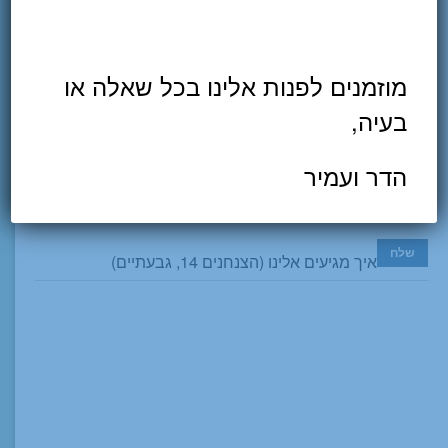
הודעה
מוזמנים לפנות אלינו בכל שאלה או
כדי להשתמש ב-CAPTCHA את/ה צריך שהתוסף
Really Simple
בעיה,
CAPTCHA
יותקן
קוד (מניעת ספאם)
הדר ועמיר
איך מגיעים אלינו (הצנחנים 14, גבעתיים)