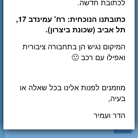
לכתובת חדשה.
כתיבת תגובה
כתובתנו הנוכחית: רח' עמינדב 17,
תל אביב (שכונת ביצרון).
המיקום נגיש הן בתחבורה ציבורית
ואפילו עם רכב 🙂
*
Name
*
Email
מוזמנים לפנות אלינו בכל שאלה או
Website
בעיה,
שמור בדפדפן זה את השם, האימייל והאתר שלי לפעם הבאה
הדר ועמיר
שאגיב.