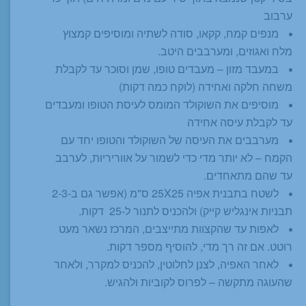
ערבוב
מנפים קמח, קקאו, סודה לשתיה ומוסיפים קמצוץ
מלח ואגוזים, ומערבבים היטב.
במעבד מזון – מעבדים טופו, שמן וסוכר עד לקבלת
משחה חלקה ואחידה (לוקח כמה דקות)
מוסיפים את השוקולד המומס לעיסת הטופו ומעבדים
עד לקבלת עיסה אחידה
מערבבים את העיסה של השוקולד והטופו יחד עם
הקמח – לא יותר מדי כדי לשמור על אווריריות, לערבב
עד שהם מתאחדים.
לשטח בתבנית אפיה 25X25 ס"מ (אפשר גם ב-2-3
תבניות אינגליש קייק) ולהכניס לתנור ל-25 דקות.
לאפות עד שהקצוות מתייצבים, המרכז נשאר מעט
רוטט. אם זה רך מדי, להוסיף מספר דקות.
לאחר האפיה, לצנן לחלוטין, להכניס למקרר, ולאחר
שהעוגה מתקשה – לפרוס לקוביות ולהגיש.