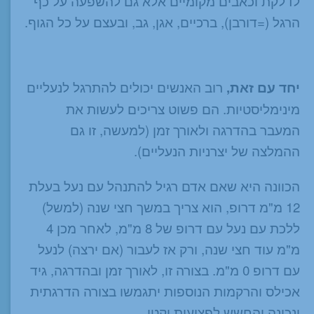
לדלקת וכאבים מקומיים אלא גם להשפעה על כף
הרגל (=דורבן), ברכיים, אגן, גב, ובעצם על כל הגוף.
יחד עם זאת,
רוב האנשים יכולים להתרגל לנעליים
מינימליסטיות. הם פשוט צריכים לעשות את
המעבר בהדרגה ולאורך זמן (למעשה, זו גם
ההמלצה של יצרניות הנעליים).
הכוונה היא שאם אדם רגיל להתנהל עם נעל בעלת
12 מ"מ דרופ, הוא צריך במשך חצי שנה (למשל)
ללכת עם נעל עם דרופ של 8 מ"מ, לאחר מכן 4
מ"מ עוד חצי שנה, ורק אז לעבור (אם ירצה) לנעל
עם דרופ 0 מ"מ. בצורה זו, לאורך זמן ובהדרגה, גיד
אכילס והרקמות הנוספות יתגמשו בצורה הדרגתית
ונכונה והחשש לפציעות יקטן.