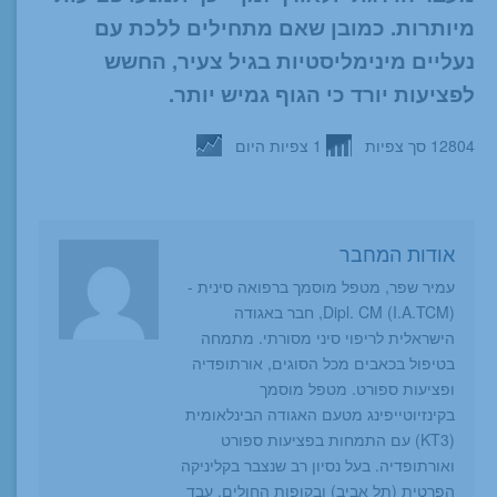
מיותרות. כמובן שאם מתחילים ללכת עם
נעליים מינימליסטיות בגיל צעיר, החשש
לפציעות יורד כי הגוף גמיש יותר.
12804 סך צפיות
1 צפיות היום
אודות המחבר
עמיר שפר, מטפל מוסמך ברפואה סינית -
Dipl. CM (I.A.TCM), חבר באגודה
הישראלית לריפוי סיני מסורתי. מתמחה
בטיפול בכאבים מכל הסוגים, אורתופדיה
ופציעות ספורט. מטפל מוסמך
בקינזיוטייפינג מטעם האגודה הבינלאומית
(KT3) עם התמחות בפציעות ספורט
ואורתופדיה. בעל נסיון רב שנצבר בקליניקה
הפרטית (תל אביב) ובקופות החולים. עבד