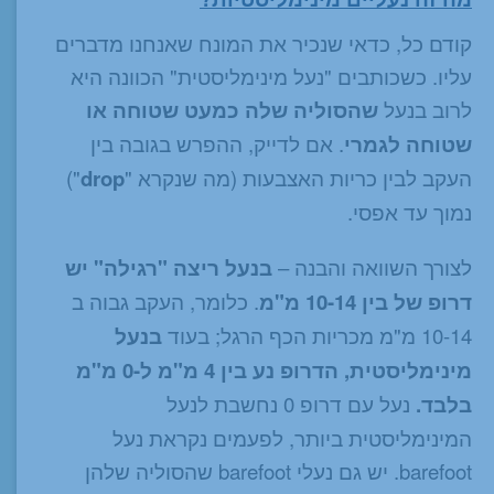
קודם כל, כדאי שנכיר את המונח שאנחנו מדברים
עליו. כשכותבים "נעל מינימליסטית" הכוונה היא
לרוב בנעל
שהסוליה שלה כמעט שטוחה או
שטוחה לגמרי
. אם לדייק, ההפרש בגובה בין
העקב לבין כריות האצבעות (מה שנקרא "
drop
")
נמוך עד אפסי.
לצורך השוואה והבנה –
בנעל ריצה "רגילה" יש
דרופ של בין 10-14 מ"מ
. כלומר, העקב גבוה ב
10-14 מ"מ מכריות הכף הרגל; בעוד
בנעל
מינימליסטית, הדרופ נע בין 4 מ"מ ל-0 מ"מ
בלבד.
נעל עם דרופ 0 נחשבת לנעל
המינימליסטית ביותר, לפעמים נקראת נעל
barefoot. יש גם נעלי barefoot שהסוליה שלהן