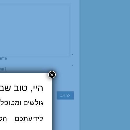
*
ame
*
ail
×
ebsite
היי, טוב שב
שמור בדפדפ
גולשים ומטופלי
לידיעתכם – הק