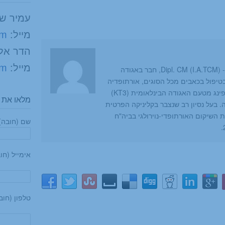
עמיר שפר 80355
מייל:
om
הדר אלמגור 80
מייל:
om
עמיר שפר, מטפל מוסמך ברפואה סינית - Dipl. CM (I.A.TCM), חבר באגודה
טיפול בכאבים מכל הסוגים, אורתופדיה
ופציעות ספורט. מטפל מוסמך בקינזיוטייפינג מטעם האגודה הבינלאומית (KT3)
מלאו את ה
 בעל נסיון רב שנצבר בקליניקה הפרטית
 השיקום האורתופדי-נוירולגי בביה"ח
שם (חובה)
אימייל (חו
טלפון (חוב