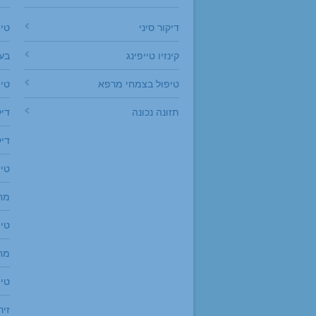
דיקור סיני
טיפ
קינזיו טייפינג
בעי
טיפול בצמחי מרפא
טי
תזונה נכונה
דיק
דיק
טיפ
מח
טיפ
מחל
טיפ
זיר