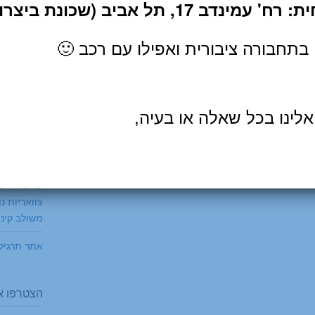
ב 17, תל אביב (שכונת ביצרון).
 בתחבורה ציבורית ואפילו עם רכב 🙂
פוסטים נו
אומגה 3 לטיפול בדלקות, הסתיידויות ושחיקה
אלינו בכל שאלה או בעיה,
כאבי ברכי
דורבן בעק
בעקב: למה 
פריצת דיסק
צוואריות נ
משולב קינזי
אתר תרגיל
הצטרפו אל