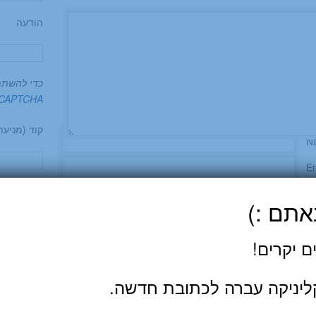
הודעה
כדי להשתמש ב-CAPTCHA את/
e CAPTCHA
קוד (מניע
N
Em
W
מפת
אתם :)
ן זה את השם, האימייל והאתר שלי לפעם הבאה שאגיב.
ם יקרים!
ליניקה עברה לכתובת חדשה.