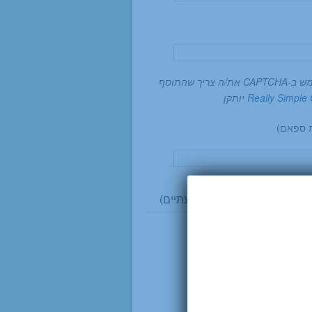
ה צריך שהתוסף
Really Simpl
יותקן
ת ספאם)
 הגעה (הצנחנים 14, גבעתיים)