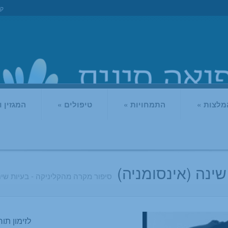
קו
מלצות
»
התמחויות
»
טיפולים
»
המגזין 
ינה (אינסומניה)
סיפור מקרה מהקליניקה - בעיות שי
לזימון תור