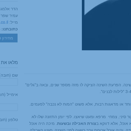
הדר אלמגור שפר -
עמיר שפר - -4280355
מייל:
co.il
כתובתנו: הצנחני
מחירון ט
מלאו את ה
שם (חובה)
קבות בעיות בשינה. הפרעת השינה הציקה לו מזה מספר שנים, ובאה ב"גלים"
אימייל (חו
חד או מדאגות רבות, אלא פשוט "המוח לא נכבה" לפעמים.
ר סיני, צמחי מרפא ומעט שיאצו. לפי יומן התזונה שלו לא
טלפון (חוב
 אוכל, אלא דווקא ב
צורת האכילה ובשעות
. מיכה היה אוכל
ה, והיה אוכל ארוחת ערב כשעה לפני השינה. סגנון האכילה