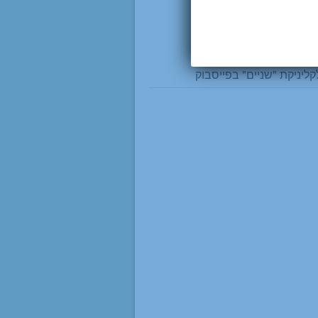
ליניקת "שניים" בפייסבוק