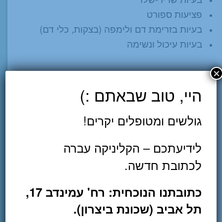
פציעות ספורט
בעיות בזרימת דם ולימפה (בצקות, כלי דם)
בעיות עיכול ונשימה
×
למה כדאי לכם להצטרף
היי, טוב שבאתם :)
לקורס הקרוב?
גולשים ומטופלים יקרים!
זה מה שמספרים בוגרי הקורס. הרשמה
מוקדמת עד 28.4.17!
לידיעתכם – הקליניקה עברה
לפרטים והרשמה
לכתובת חדשה.
כתובתנו הנוכחית: רח' עמינדב 17,
תרגול פרקטי לצד תאוריה
תל אביב (שכונת ביצרון).