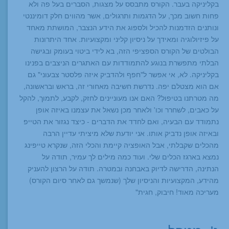
בקליניקה בעבר. הקורס מתבסס על מצגות, הסברים בעל פה ולא
פחות חשוב מכך, על הדגמות ותרגולים, אשר מהווים חלק דומיננטי
ונותנים הזדמנות להכיל ולספוג את הידע הנצבר, המושתת מאחד
על פיזיולוגיה ומאידך על ניסיון קליני ומקצועיות. אחד היתרונות
הבולטים של הקורס הספציפי הזה, בא לידי ביטוי בעומק ובגישה
הבלתי מתפשרת בנוגע להתמודדות עם האתגרים הניצבים בפנינו
בקליניקה. לא, אי אפשר ל"חפף ולהדביק איזה פלסטר צבעוני" גם
אם הוא מצטלם יפה. נדרשת חשיבה מאחורי זה, בראש ובראשונה,
מה מטרתנו בטיפול? האם אנו מעוניינים לחזק, לקבע, לתמוך, להקל
על כאבים, לשחרר וכו' ולאחר מכן נשאל את עצמנו באיזה אופן
נתמודד עם הבעיה, ואם לחדד את הדברים - כיצד נגזור את הטייפ
ובאיזה אופן נדביק אותו. אני יודעת שלא מיציתי עדיין הרבה
מהכלים שקבלתי, אבל האופציה קיימת והכלי הזה, שנקרא טייפינג
נמצא בארגז הכלים שלי. ועוד כמה מילים לך עמיר, תודה על
הנתינה, הדרישה לדיוק באבחנה ובמטרה. תודה על הרצון להעניק
מהידע, המקצועיות והניסיון שלך (שנמשך גם לאחר סיום הקורס)
מעריכה מאוד! חיבוק, חגית"