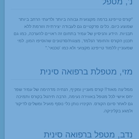
נ', מטפל
"קורס טייפינג ברמה מקצועית גבוהה ביותר ולדעתי הרחב ביותר
שמוצע כיום. כלים פרקטיים גם לעבודה יצירתית וזורמת ללא
תבניות. הידע והניסיון של עמיר בתחום זה ראויים להערכה, כמו גם
תכנון הקורס והחומר הנלמד, מצגות/סרטונים שהוסיפו המון. למי
שמעוניין ללמוד טייפינג מקצועי ולא כמו 'טכנאי'."
מזי, מטפלת ברפואה סינית
ממליצה מאוד!! קורס מעניין ומקיף, הנחיה מדהימה של עמיר שפר
יחס אישי לכל מטפל באווירה נעימה, הרבה תירגול בקורס ותמיכה
גם לאחר סיום הקורס. הקינזיו נותן כלי נוסף מועיל ומשלים לדיקור
ולמגע בקליניקה.
נדב, מטפל ברפואה סינית